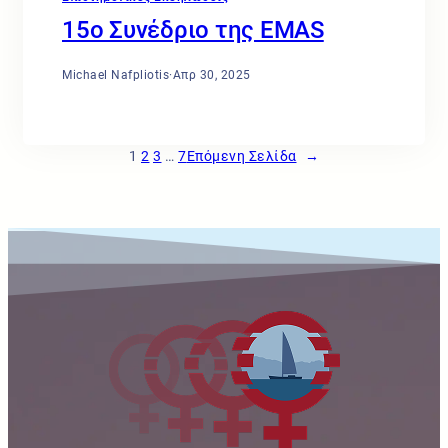
15ο Συνέδριο της EMAS
Michael Nafpliotis
·
Απρ 30, 2025
1
2
3
…
7
Επόμενη Σελίδα
→