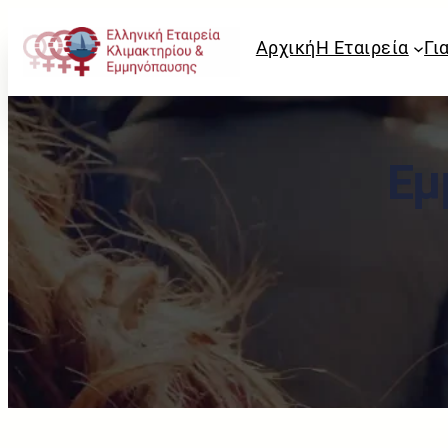
Αρχική
Η Εταιρεία
Γι
Εμ