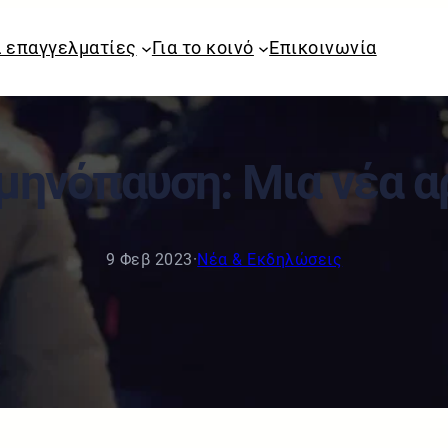
α επαγγελματίες
Για το κοινό
Επικοινωνία
μηνόπαυση: Μια νέα α
9 Φεβ 2023
·
Νέα & Εκδηλώσεις