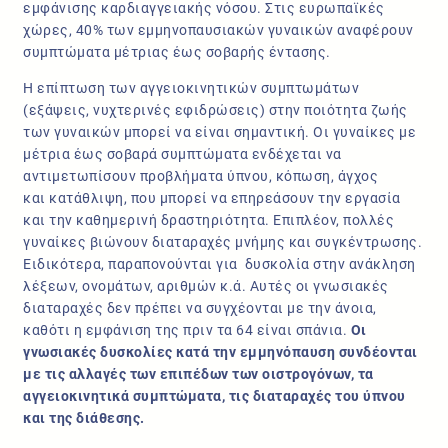
εμφάνισης καρδιαγγειακής νόσου. Στις ευρωπαϊκές
χώρες, 40% των εμμηνοπαυσιακών γυναικών αναφέρουν
συμπτώματα μέτριας έως σοβαρής έντασης.
Η επίπτωση των αγγειοκινητικών συμπτωμάτων
(εξάψεις, νυχτερινές εφιδρώσεις) στην ποιότητα ζωής
των γυναικών μπορεί να είναι σημαντική. Οι γυναίκες με
μέτρια έως σοβαρά συμπτώματα ενδέχεται να
αντιμετωπίσουν προβλήματα ύπνου, κόπωση, άγχος
και κατάθλιψη, που μπορεί να επηρεάσουν την εργασία
και την καθημερινή δραστηριότητα. Επιπλέον, πολλές
γυναίκες βιώνουν διαταραχές μνήμης και συγκέντρωσης.
Ειδικότερα, παραπονούνται για δυσκολία στην ανάκληση
λέξεων, ονομάτων, αριθμών κ.ά. Αυτές οι γνωσιακές
διαταραχές δεν πρέπει να συγχέονται με την άνοια,
καθότι η εμφάνιση της πριν τα 64 είναι σπάνια.
Οι
γνωσιακές δυσκολίες κατά την εμμηνόπαυση συνδέονται
με τις αλλαγές των επιπέδων των οιστρογόνων, τα
αγγειοκινητικά συμπτώματα, τις διαταραχές του ύπνου
και της διάθεσης.