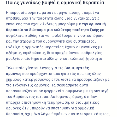
Ποιες γυναίκες βοηθά η ορμονική θεραπεία
Η παρουσία συμπτωμάτων εμμηνόπαυσης μπορεί να
υποβαθμίζει την ποιότητα ζωής μιας γυναίκας. Στις
γυναίκες που έχουν ένδειξη μπορούμε
με την ορμονική
θεραπεία να δώσουμε μια καλύτερη ποιότητα ζωής
με
ασφάλεια, καθώς και να προλάβουμε την οστεοπόρωση
και την ατροφία του ουρογεννητικού συστήματος.
Ενδείξεις ορμονικής θεραπείας έχουν οι γυναίκες με
εξάψεις, εφιδρώσεις, διαταραχές ύπνου, αρθραλγίες,
μυαλγίες, αίσθημα κατάθλιψης και κολπική ξηρότητα.
Τελευταία γίνεται λόγος για τις
βιομιμητικές
ορμόνες
που προέρχονται από φυτικές πρώτες ύλες
χημικώς κατεργασμένες έτσι, ώστε να προσομοιάζουν με
τις ενδογενείς ορμόνες. Τα σκευάσματα αυτά
παρασκευάζονται σε φαρμακεία, σύμφωνα με τη συνταγή
του θεράποντος ιατρού. Δεδομένου, όμως, ότι δεν
υπάρχει επιστημονική τεκμηρίωση, οι βιομιμητικές
ορμόνες δεν μπορούν να συστηθούν για ορμονική
θεραπεία, όχι μόνο λόγω θεμάτων αποτελεσματικότητας,